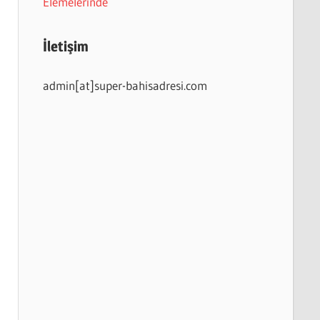
Elemelerinde
İletişim
admin[at]super-bahisadresi.com