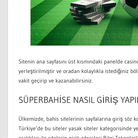
Sitenin ana sayfasını üst kısmındaki panelde casino
yerleştirilmiştir ve oradan kolaylıkla istediğiniz
vakit geçirip ve kazanabilirsiniz.
SÜPERBAHİSE NASIL GİRİŞ YAPIL
Ülkemizde, bahis sitelerinin sayfalarına giriş sö
Türkiye’de bu siteler yasak siteler kategorisinde 