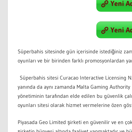
Yeni A
Yeni A
Süperbahis sitesinde gün içerisinde istediğiniz zama
oyunları ve bir birinden farklı promosyonlardan yara
Süperbahis sitesi Curacao Interactive Licensing N
yanında da aynı zamanda Malta Gaming Authority arac
yönetiminin tarafından elde edilen bu güvenlik çalı
oyunları sitesi olarak hizmet vermelerine özen göste
Piyasada Geo Limited şirketi en güvenilir ve en çok
şirketin bünyesi altında faaliyet yapmaktadır ve b