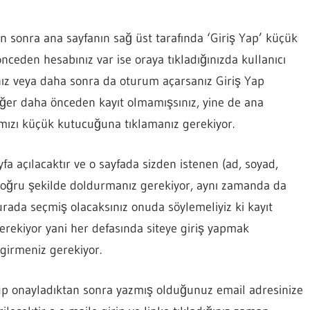
an sonra ana sayfanın sağ üst tarafında ‘Giriş Yap’ küçük
ceden hesabınız var ise oraya tıkladığınızda kullanıcı
ınız veya daha sonra da oturum açarsanız Giriş Yap
eğer daha önceden kayıt olmamışsınız, yine de ana
rmızı küçük kutucuğuna tıklamanız gerekiyor.
fa açılacaktır ve o sayfada sizden istenen (ad, soyad,
i doğru şekilde doldurmanız gerekiyor,
aynı zamanda da
urada seçmiş olacaksınız onuda söylemeliyiz ki kayıt
 gerekiyor yani her defasında siteye giriş yapmak
i girmeniz gerekiyor.
yup onayladıktan sonra yazmış olduğunuz email adresinize